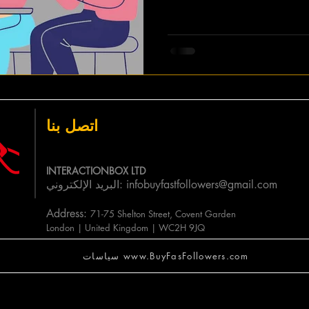
اتصل بنا
INTERACTIONBOX LTD
infobuyfastfollowers@gmail.com
البريد الإلكتروني:
Address:
71-75 Shelton Street, Covent Garden
Lo
ndon | United Kingdom | WC2H 9JQ
سياسات www.BuyFasFollowers.com