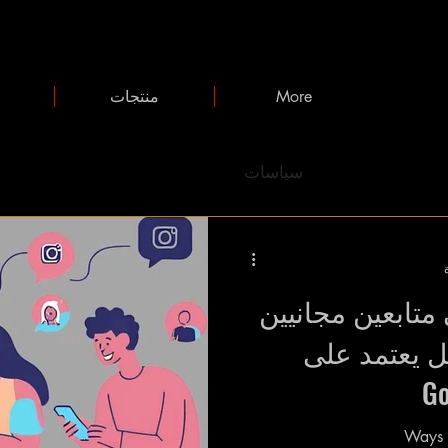
More
منتجات
سياسات
متابعين مجانيين
Instag: دليل يعتمد على
Ways t