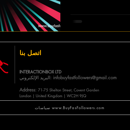
اتصل بنا
INTERACTIONBOX LTD
infobuyfastfollowers@gmail.com
البريد الإلكتروني:
Address:
71-75 Shelton Street, Covent Garden
Lo
ndon | United Kingdom | WC2H 9JQ
سياسات www.BuyFasFollowers.com