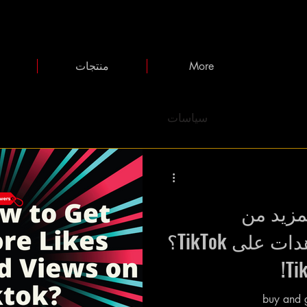
More
منتجات
سياسات
زيد من
الإعجابات والمشاهدات على TikTok؟
buy and g